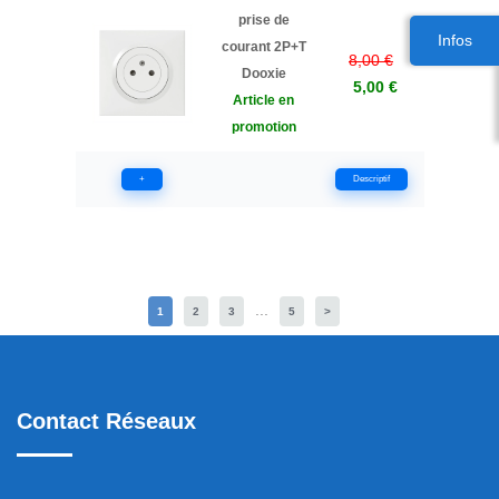
prise de
Infos
courant 2P+T
8,00 €
Dooxie
5,00 €
Article en
promotion
+
Descriptif
...
1
2
3
5
>
Contact Réseaux