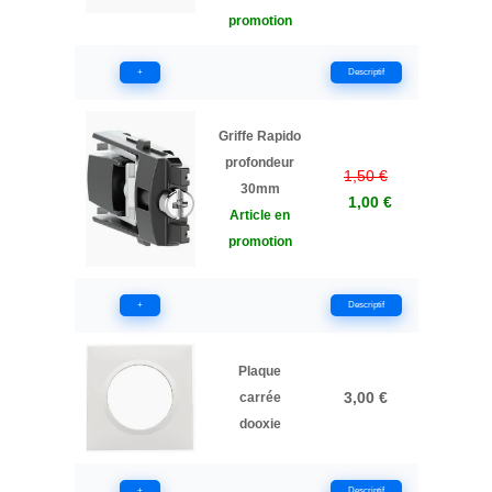
promotion
+
Descriptif
Griffe Rapido
profondeur
1,50 €
30mm
1,00 €
Article en
promotion
+
Descriptif
Plaque
3,00 €
carrée
dooxie
+
Descriptif